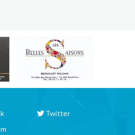
ok
Twitter
am