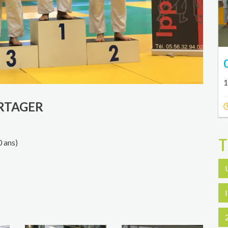
1
RTAGER
T
 ans)