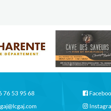
 76 53 95 68
Facebo
cgaj@lcgaj.com
Instagr