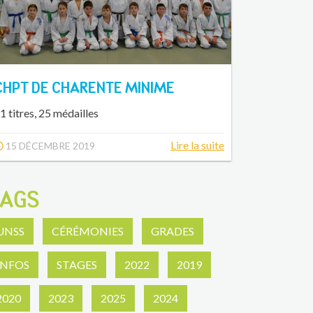
CHPT DE CHARENTE MINIME
1 titres, 25 médailles
Lire la suite
15 DÉCEMBRE 2019
AGS
UNSS
CÉRÉMONIES
GRADES
INFOS
STAGES
2022
2019
2020
2023
2025
2024