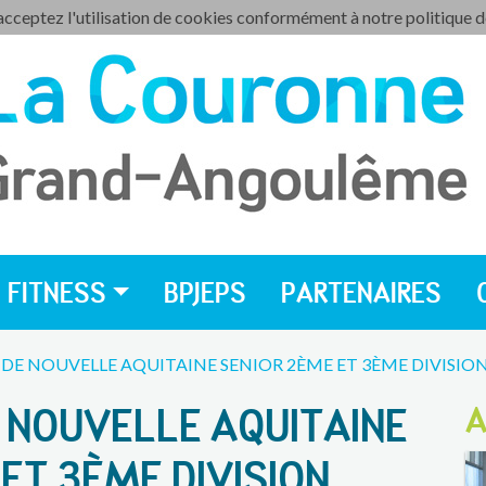
 acceptez l'utilisation de cookies conformément à notre politique 
FITNESS
BPJEPS
PARTENAIRES
E NOUVELLE AQUITAINE SENIOR 2ÈME ET 3ÈME DIVISIO
 NOUVELLE AQUITAINE
A
ET 3ÈME DIVISION