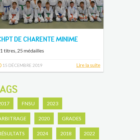
CHPT DE CHARENTE MINIME
1 titres, 25 médailles
Lire la suite
15 DÉCEMBRE 2019
AGS
2017
FNSU
2023
ARBITRAGE
2020
GRADES
RÉSULTATS
2024
2018
2022