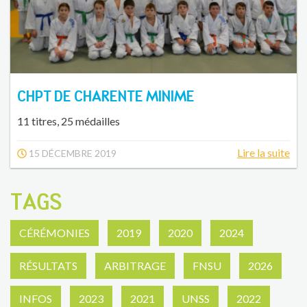
CHPT DE CHARENTE MINIME
11 titres, 25 médailles
Lire la suite
15 DÉCEMBRE 2019
TAGS
CÉRÉMONIES
2019
2020
2024
RÉSULTATS
ARBITRAGE
FNSU
2026
INFOS
2023
2021
UNSS
2022