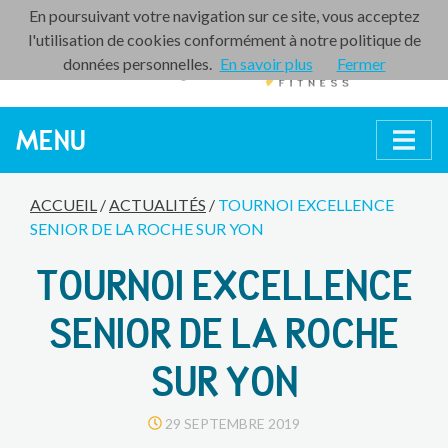
En poursuivant votre navigation sur ce site, vous acceptez
l'utilisation de cookies conformément à notre politique de
données personnelles.
En savoir plus
Fermer
MENU
ACCUEIL
/
ACTUALITÉS
/
TOURNOI EXCELLENCE
SENIOR DE LA ROCHE SUR YON
TOURNOI EXCELLENCE
SENIOR DE LA ROCHE
SUR YON
29 SEPTEMBRE 2019