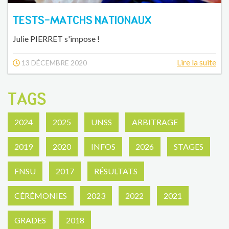
TESTS-MATCHS NATIONAUX
Julie PIERRET s'impose !
Lire la suite
13 DÉCEMBRE 2020
TAGS
2024
2025
UNSS
ARBITRAGE
2019
2020
INFOS
2026
STAGES
FNSU
2017
RÉSULTATS
CÉRÉMONIES
2023
2022
2021
GRADES
2018