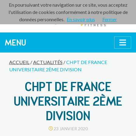
En poursuivant votre navigation sur ce site, vous acceptez
l'utilisation de cookies conformément à notre politique de
données personnelles.
En savoir plus
Fermer
MENU
ACCUEIL
/
ACTUALITÉS
/
CHPT DE FRANCE
UNIVERSITAIRE 2ÈME DIVISION
CHPT DE FRANCE
UNIVERSITAIRE 2ÈME
DIVISION
23 JANVIER 2020