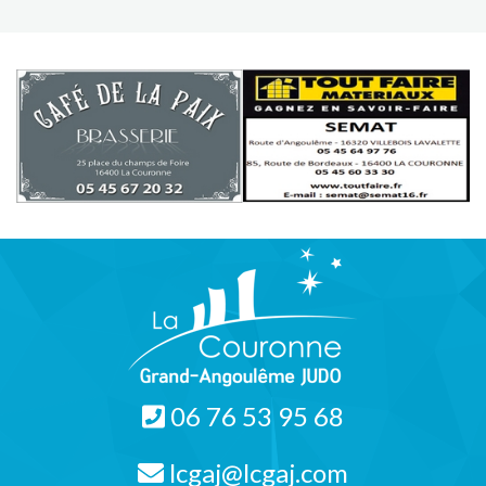
06 76 53 95 68
lcgaj@lcgaj.com