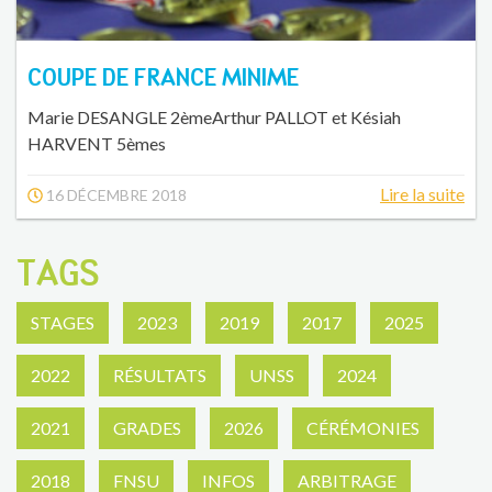
COUPE DE FRANCE MINIME
Marie DESANGLE 2èmeArthur PALLOT et Késiah
HARVENT 5èmes
Lire la suite
16 DÉCEMBRE 2018
TAGS
STAGES
2023
2019
2017
2025
2022
RÉSULTATS
UNSS
2024
2021
GRADES
2026
CÉRÉMONIES
2018
FNSU
INFOS
ARBITRAGE